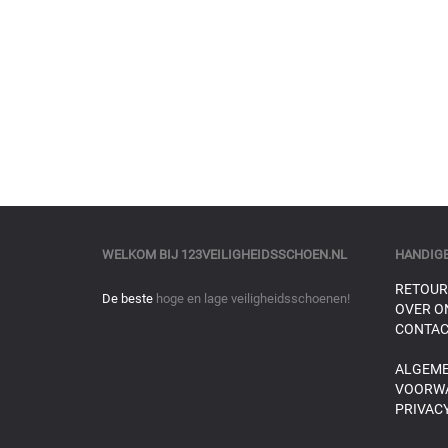
WELKOM BIJ
123VEILIGHEIDSSCHOEN.NL
HANDIGE
RETOUR
De beste
hoge en lage veiligheidsschoenen!
OVER O
CONTAC
ALGEM
VOORW
PRIVACY