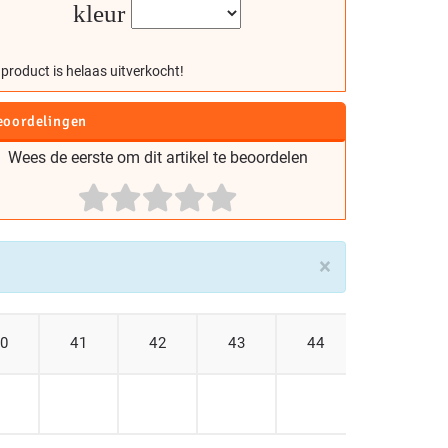
kleur
 product is helaas uitverkocht!
eoordelingen
Wees de eerste om dit artikel te beoordelen
×
0
41
42
43
44
45