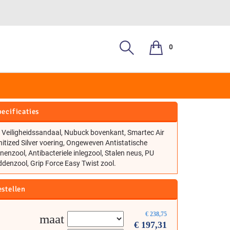
0
AYTONA S1
ecificaties
 Veiligheidssandaal, Nubuck bovenkant, Smartec Air
itized Silver voering, Ongeweven Antistatische
nenzool, Antibacteriele inlegzool, Stalen neus, PU
denzool, Grip Force Easy Twist zool.
estellen
€
238,75
maat
€
197,31