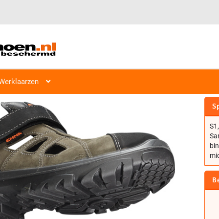
Werklaarzen
EMMA VEILIGHEIDSSANDAAL D
Sp
S1,
San
bin
mid
B