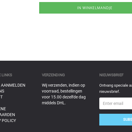
 LINKS
VERZENDING
NIEUWSBRIEF
 AANMELDEN
Wij verzenden, indien op
Ontvang speciale a
NS
voorraad, bestellingen
nieuwsbrief.
T
voor 15.00 dezelfde dag
middels DHL.
ENE
AARDEN
SUB
 POLICY