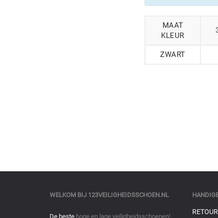
MAAT
KLEUR
ZWART
WELKOM BIJ
123VEILIGHEIDSSCHOEN.NL
HANDIGE
RETOUR
De beste
hoge en lage veiligheidsschoenen!