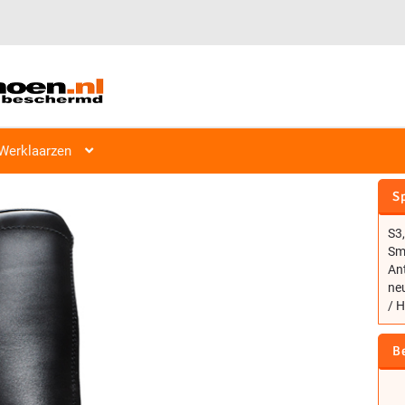
Werklaarzen
EMMA VEILIGHEIDSLAARS D
Sp
S3,
Sma
Ant
ne
/ 
B