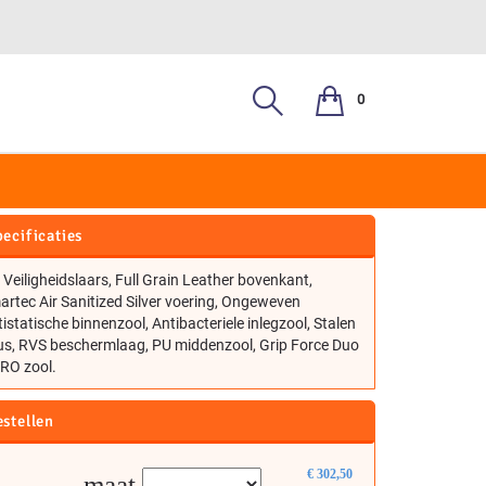
0
EMPO S3
ecificaties
 Veiligheidslaars, Full Grain Leather bovenkant,
rtec Air Sanitized Silver voering, Ongeweven
istatische binnenzool, Antibacteriele inlegzool, Stalen
us, RVS beschermlaag, PU middenzool, Grip Force Duo
HRO zool.
estellen
€
302,50
maat