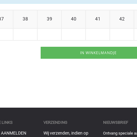
37
38
39
40
41
42
 LINKS
VERZENDING
NIEUWSBRIEF
 AANMELDEN
Wij verzenden, indien op
Ontvang speciale a