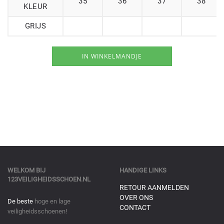
35
36
37
38
KLEUR
GRIJS
WELKOM BIJ
HANDIGE LINKS
123VEILIGHEIDSSCHOEN.NL
RETOUR AANMELDEN
OVER ONS
De beste
hoge en lage
CONTACT
veiligheidsschoenen!