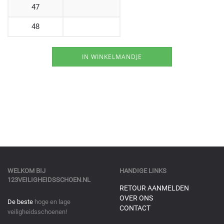
47
48
WELKOM BIJ
HANDIGE LINKS
123VEILIGHEIDSSCHOEN.NL
RETOUR AANMELDEN
OVER ONS
De beste
hoge en lage
CONTACT
veiligheidsschoenen!