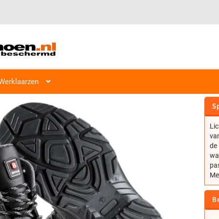
Werklaarzen
BRYNJE BOOT FORCE 202
Sp
Lic
van
de 
wa
pa
Met
B