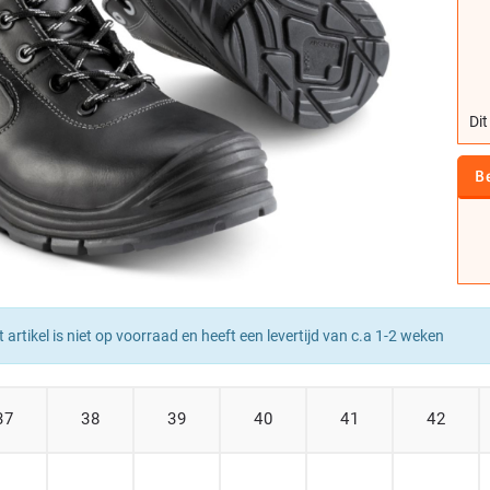
Dit
B
t artikel is niet op voorraad en heeft een levertijd van c.a 1-2 weken
37
38
39
40
41
42