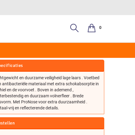
0
 S3
ecificaties
htgewicht en duurzame veiligheid lage laars . Voetbed
 antibacteriële materiaal met extra schokabsorptie in
hiel en de voorvoet . Boven in ademend ,
terbestendig en duurzaam volnerfleer . Brede
svorm. Met ProNose voor extra duurzaamheid .
aal-vrij en reflecterende details.
estellen