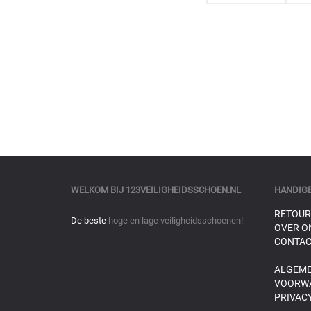
WELKOM BIJ
123VEILIGHEIDSSCHOEN.NL
HANDIGE
RETOUR
De beste
hoge en lage veiligheidsschoenen!
OVER O
CONTAC
ALGEM
VOORW
PRIVACY