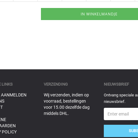
 LINKS
VERZENDING
NIEUWSBRIEF
 AANMELDEN
Wij verzenden, indien op
Ontvang speciale a
NS
voorraad, bestellingen
nieuwsbrief.
T
voor 15.00 dezelfde dag
middels DHL.
ENE
AARDEN
SUB
 POLICY