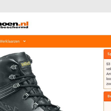
Werklaarzen
BICKZ HOGE VEILIGHEIDSSCHOEN 
Sp
S3 
vei
Ant
loo
zoo
B