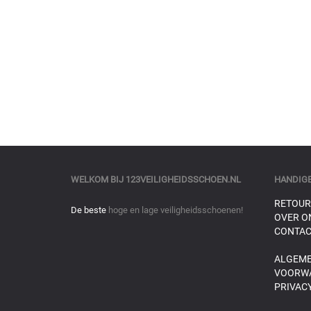
WELKOM BIJ
123VEILIGHEIDSSCHOEN.NL
HANDIGE
RETOUR
De beste
hoge en lage veiligheidsschoenen!
OVER O
CONTAC
ALGEM
VOORW
PRIVACY