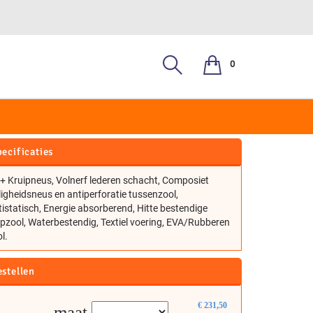
0
204 S3 + KN
ecificaties
+ Kruipneus, Volnerf lederen schacht, Composiet
ligheidsneus en antiperforatie tussenzool,
istatisch, Energie absorberend, Hitte bestendige
pzool, Waterbestendig, Textiel voering, EVA/Rubberen
l.
estellen
€
231,50
maat