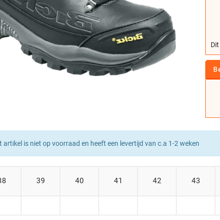
Dit
B
t artikel is niet op voorraad en heeft een levertijd van c.a 1-2 weken
38
39
40
41
42
43