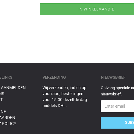
 LINKS
VERZENDING
NIEUWSBRIEF
 AANMELDEN
Wij verzenden, indien op
Ontvang speciale a
NS
voorraad, bestellingen
nieuwsbrief.
T
voor 15.00 dezelfde dag
middels DHL.
ENE
AARDEN
SUB
 POLICY