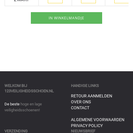
WELKOM BIJ
HANDIGE LINKS
123VEILIGHEIDSSCHOEN.NL
RETOUR AANMELDEN
OVER ONS
De beste
hoge en lage
CONTACT
veiligheidsschoenen!
ALGEMENE VOORWAARDEN
PRIVACY POLICY
VERZENDING
NIEUWSBRIEF